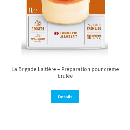
La Brigade Laitière – Préparation pour crème
brulée
Details